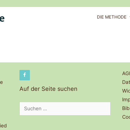
DIE METHODE
AG
de
Dat
Auf der Seite suchen
Wid
Im
Suchen
Bib
nach:
Coo
ied