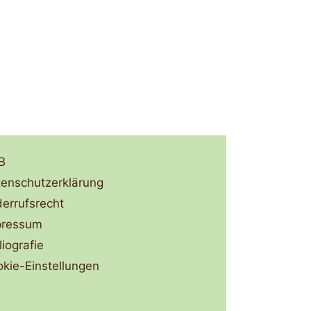
B
enschutzerklärung
errufsrecht
pressum
liografie
kie-Einstellungen