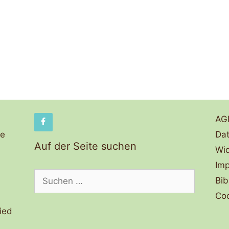
AG
de
Dat
Auf der Seite suchen
Wid
Im
Suchen
Bib
nach:
Coo
ied