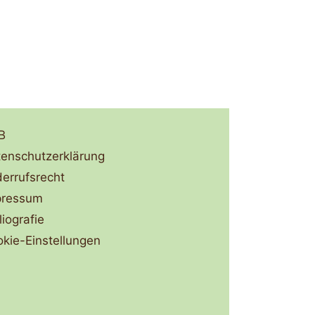
B
enschutzerklärung
errufsrecht
pressum
liografie
kie-Einstellungen