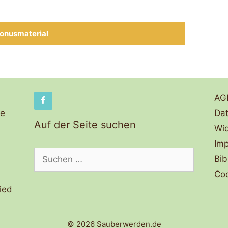
onusmaterial
AG
de
Dat
Auf der Seite suchen
Wid
Im
Suchen
Bib
nach:
Coo
ied
© 2026 Sauberwerden.de